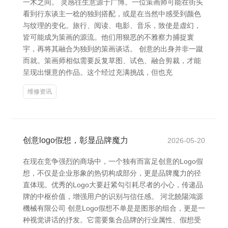
一木之间。 灵感往生意源于广博。一位策画师可能在街头
看到行东谈主一稔的独到搭配，或是在当然中感受到颜色
与纹理的变化。旅行、阅读、电影、音乐，致使是虚幻，
皆可能成为策画的源流。他们用狠恶的不雅察力捕捉寰
宇，再将其融合为独到的策画谈话。 创意的出身并非一蹴
而就。策画师相似需要反复草图、试色、融合剪裁，才能
呈现出惬意的作品。这个经过充满挑战，但也充
维修资讯
创意logo假想，彰显品牌魔力
2026-05-20
在现在竞争强烈的商场中，一个独有而富足创意的Logo假
想，不仅是企业形象的热切构成部分，更是品牌魔力的径
直体现。优秀的Logo大要赶紧勾引耗尽者的小心，传递品
牌的中枢价值，增强用户的识别与信任感。 河北饒陽鴻源
機械有限公司 创意Logo假想不单是是图形的组合，更是一
种视觉讲话的抒发。它需要集合品牌的行业属性、假想受