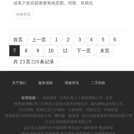
或客户更容易琢磨筹画意图。同期，草稿也
维修资讯
首页
上一页
1
2
3
4
5
6
7
8
9
10
11
下一页
末页
共
23
页
224
条记录
关于我们
服务指南
维修资讯
二手回收
友情链接：
体悦体育
台湾久高人工智能有限公司 - 首页
狗狗宠物网| 专门为养宠人提供丰富的宠物知识
嘉松腾电器有限公司
武汉泵阀 - 泵阀行业门户网站
大家闺绣：优雅生活，幸福创造
西安耐思云网络科技有限公司
哪吒家
魔漫塔
浙江迈驰健康管理科技有限公司
江北区言衡摄影服务有限公司
远安县企业建站软件编程网-网页设计-编程软件-数据恢复
弹簧 湖南弹簧 常德弹簧 盛达弹簧 湖南弹簧厂 湖南弹簧批发