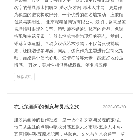
在婚典、仪式、展览等作为中，签名墙不仅是记载参与者
名字的器具浠水招聘网-浠水英才网-浠水人才网，更是作
为氛围的进攻构成部分。一个优秀的签名墙策动，应兼顾
创意与实用性。 北京耀泰信商贸有限公司 最初，创意是签
名墙招引眼球的关节。策动师不错通过私有的造型、色调
搭配和主题元素，让签名墙成为作为现场的亮点。举例，
采选立体造型、互动安设或艺术涂鸦，不仅普及视觉成
果，还能增强参与感。同期，磋议作为主题进行定制化策
动，如婚典中使悉心形、爱情符号等元素，能更好地传达
情感。 其次，实用性相似弗成忽视。签名墙应便
维修资讯
衣服策画师的创意与灵感之旅
2026-05-20
服装策画师的创作经过，是一场不断探索与发现的旅程。
他们从生涯的点滴中吸收灵感五原人才市场-五原人才网-
五原招聘网-五原求职网，将脸色、文化与艺术会通于一草