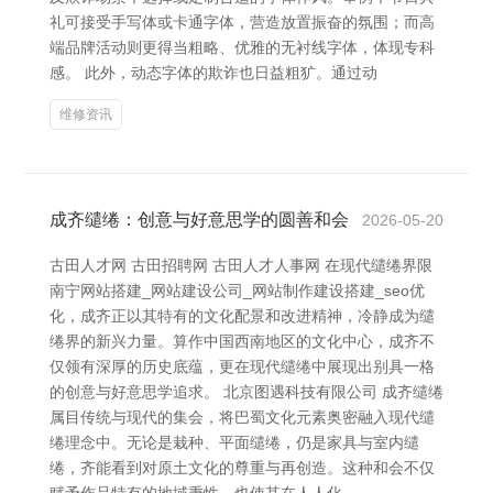
礼可接受手写体或卡通字体，营造放置振奋的氛围；而高
端品牌活动则更得当粗略、优雅的无衬线字体，体现专科
感。 此外，动态字体的欺诈也日益粗犷。通过动
维修资讯
成齐缱绻：创意与好意思学的圆善和会
2026-05-20
古田人才网 古田招聘网 古田人才人事网 在现代缱绻界限
南宁网站搭建_网站建设公司_网站制作建设搭建_seo优
化，成齐正以其特有的文化配景和改进精神，冷静成为缱
绻界的新兴力量。算作中国西南地区的文化中心，成齐不
仅领有深厚的历史底蕴，更在现代缱绻中展现出别具一格
的创意与好意思学追求。 北京图遇科技有限公司 成齐缱绻
属目传统与现代的集会，将巴蜀文化元素奥密融入现代缱
绻理念中。无论是栽种、平面缱绻，仍是家具与室内缱
绻，齐能看到对原土文化的尊重与再创造。这种和会不仅