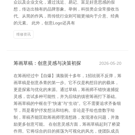
众以及企业文化，通过浅近、易记、富足好意思感的假
想，传达出独有的品牌形象。举例，科技类企业常接收当
代、从简的作风，而传统行业则可能更倾向于介意、经典
的元素。 此外，创意Logo还具有
维修资讯
筹画草稿：创意灵感与决策初探
2026-05-20
在筹画经过中【自爆】满脸斑十多年，1招祛斑不反弹，筹
画草稿是创意杀青的第一步。它不仅是构想目的的载体，
更是探索与优化的来源。通过草稿，筹画师不错快速捕捉
灵感，尝试多种可能性，并为后续的缜密筹画打下基础。
筹画草稿的中枢在于“快速”与“生动”。它不需要追求齐备细
节，而是看护抒发想法和结构。非论是手绘也曾数字绘
制，草稿齐能匡助筹画师理清想路，发现潜在问题，并激
励更多创意可能。 在创意灵感方面，筹画草稿起到了桥梁
作用。它将综合的目的摇荡为可视化的风光，使团队成员