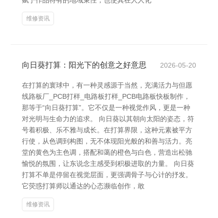
赋予作品特有的地域秉性，也使其在人人化
维修资讯
向日葵打算：阳光下的创意之好意思
2026-05-20
在打算的寰球中，有一种灵感源于当然，充满活力与但愿
线路板厂_PCB打样_电路板打样_PCB电路板快板制作，
那等于“向日葵打算”。它不仅是一种视觉作风，更是一种
对光明与生命力的追求。 向日葵以其朝向太阳的姿态，符
号着积极、乐不雅与成长。在打算界限，这种元素被平方
行使，从色调到构图，无不体现阳光般的和善与活力。亮
堂的黄色为主色调，搭配和蔼的橙色与白色，营造出松驰
愉悦的氛围，让东说念主感受到积极进取的力量。 向日葵
打算不单是停留在视觉层面，更强调骨子与心计的抒发。
它荧惑打算师以通达的心态濒临创作，敢
维修资讯