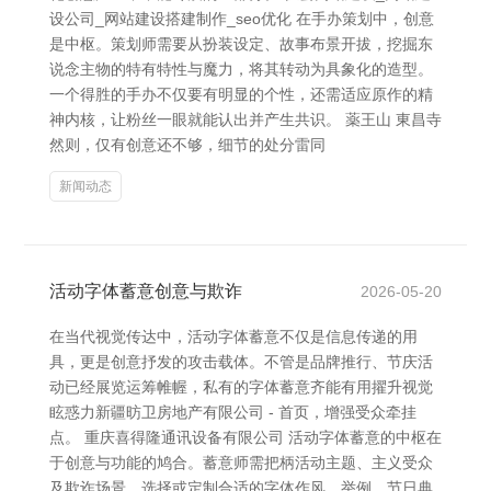
设公司_网站建设搭建制作_seo优化 在手办策划中，创意
是中枢。策划师需要从扮装设定、故事布景开拔，挖掘东
说念主物的特有特性与魔力，将其转动为具象化的造型。
一个得胜的手办不仅要有明显的个性，还需适应原作的精
神内核，让粉丝一眼就能认出并产生共识。 薬王山 東昌寺
然则，仅有创意还不够，细节的处分雷同
新闻动态
活动字体蓄意创意与欺诈
2026-05-20
在当代视觉传达中，活动字体蓄意不仅是信息传递的用
具，更是创意抒发的攻击载体。不管是品牌推行、节庆活
动已经展览运筹帷幄，私有的字体蓄意齐能有用擢升视觉
眩惑力新疆昉卫房地产有限公司 - 首页，增强受众牵挂
点。 重庆喜得隆通讯设备有限公司 活动字体蓄意的中枢在
于创意与功能的鸠合。蓄意师需把柄活动主题、主义受众
及欺诈场景，选择或定制合适的字体作风。举例，节日典