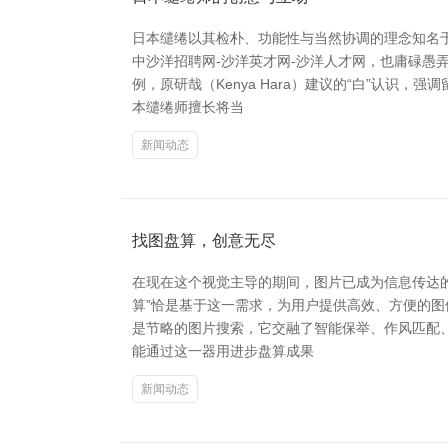
日本缱绻以其检朴、功能性与当然协调的理念知名
中沙洋招聘网-沙洋英才网-沙洋人才网，也庸碌愚
例，原研哉（Kenya Hara）建议的“白”认
本缱绻师擅长将当
新闻动态
找图盘算，创意无尽
在现在这个视觉主导的期间，图片已成为信息传达
算”恰是基于这一需求，为用户提供高效、方便的图
是节略的图片搜索，它交融了智能保举、作风匹配
能通过这一器用进步盘算成果
新闻动态