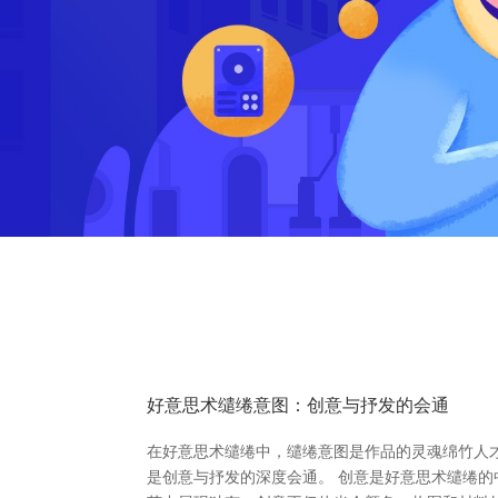
好意思术缱绻意图：创意与抒发的会通
在好意思术缱绻中，缱绻意图是作品的灵魂绵竹人
是创意与抒发的深度会通。 创意是好意思术缱绻