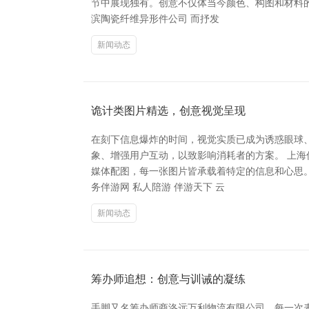
节中展现独有。创意不仅体当今颜色、构图和材料的
滨陶瓷纤维异形件公司 而抒发
新闻动态
诡计类图片精选，创意视觉呈现
在刻下信息爆炸的时间，视觉实质已成为诱惑眼球
象、增强用户互动，以致影响消耗者的方案。 上海
媒体配图，每一张图片皆承载着特定的信息和心思
务伴游网 私人陪游 伴游天下 云
新闻动态
筹办师追想：创意与训诫的凝练
手脚又名筹办师商洛远万利物流有限公司，每一次