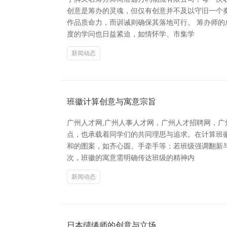
创意是筹办的灵魂，但仅有创意并不及以守旧一个
作品质命力，而训诫则确保其落地可行。 筹办师
度的学问也日益紧迫，如情怀学、市集学
新闻动态
班徽计算创意与寓意宗旨
广州人才网,广州人事人才网，广州人才招聘网，广
点，也承载着同学们的共同理思与追求。在计算班
和的图案，如齐心圆、手牵手等；若班级强调翻新
次，班徽的寓意需明确传达班级的精神内
新闻动态
日本缱绻师的创意与立场