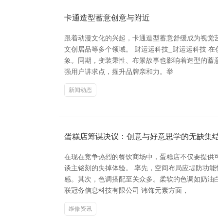
卡通造型蓄意创意与附近
跟着动漫文化的兴起，卡通造型蓄意舒缓成为视觉
文创居品等多个领域。 财运运科技_财运运科技 
象。同期，变装秉性、布景故事也影响着造型的蓄
强用户讲求点，擢升品牌亲和力。举
新闻动态
蛋糕店筹谋决议：创意与好意思学的无缺集
在现在竞争热烈的餐饮商场中，蛋糕店不仅要提供
谈主铭刻的失掉体验。 率先，空间布局应堤防功
感。其次，色调搭配至关众多。柔软的色调如奶油
联冠务信息科技有限公司 讳饰元素方面，
维修资讯