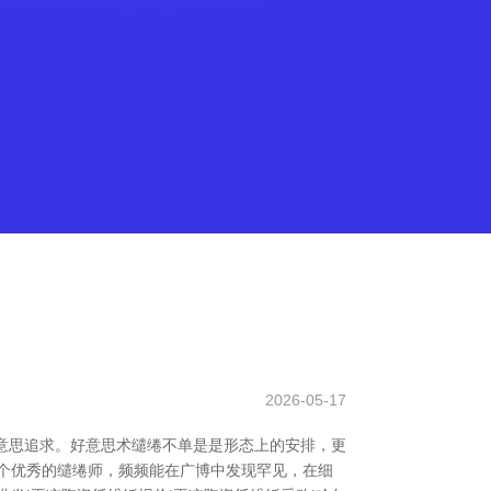
2026-05-17
意思追求。好意思术缱绻不单是是形态上的安排，更
个优秀的缱绻师，频频能在广博中发现罕见，在细