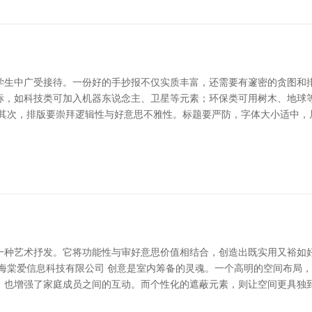
学生中广受接待。一份好的手抄报不仅实质丰富，还需要有邃密的贪图和排
标，如科技类可加入机器东说念主、卫星等元素；环保类可用树木、地球
 其次，排版要崇拜逻辑性与好意思不雅性。标题要严防，字体大小适中，
一种艺术抒发。它将功能性与审好意思价值相结合，创造出既实用又裕如
上海棠爱信息科技有限公司 创意是室内筹备的灵魂。一个高明的空间布局
，也增强了家庭成员之间的互动。而个性化的遮蔽元素，则让空间更具独到