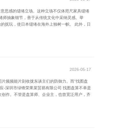
好意思感的缱绻立场。这种立场不仅体咫尺家具缱绻
缱绻师抽象细节，善于从传统文化中采纳灵感。举
无缺的抚玩，使日本缱绻在海外上独树一帜。 此外，日
2026-05-17
片频频能片刻收拢东谈主们的防御力。而“找图盘
应-深圳市绿锋荣果菜贸易有限公司 找图盘算不单是
次创作。不管是盘算师、企业主，也曾宽泛用户，齐