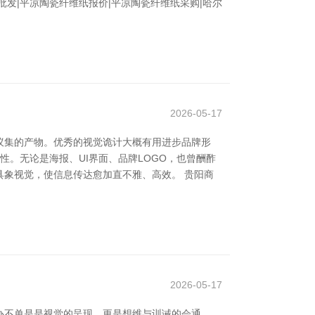
发|平凉陶瓷纤维纸报价|平凉陶瓷纤维纸采购|哈尔
2026-05-17
蚁集的产物。优秀的视觉诡计大概有用进步品牌形
。无论是海报、UI界面、品牌LOGO，也曾酬酢
象视觉，使信息传达愈加直不雅、高效。 贵阳商
2026-05-17
办不单是是视觉的呈现，更是想维与训诫的会通。