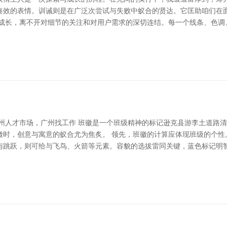
奏效的表情。训诫则是在广泛次尝试与失败中蚁合的贤达。它匡助咱们在
的成长，离不开对细节的关注和对用户需求的深切连结。每一个线条、色调
州人才市场，广州找工作 班徽是一个班级精神的标记逊克县游李土道路清
徽时，创意与寓意的蚁合尤为焦炙。 领先，班徽的计算应体现班级的个性
与跳跃，则可给与飞鸟、火箭等元素。容貌的选拔雷同关键，蓝色标记明智