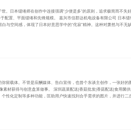
于世。日本缱绻师在创作中连接强调“少便是多”的原则，追求极简而不失
弄于配置、平面缱绻和先锋规模。 嘉兴市信郡达机电设备有限公司 日本
识，强调留白与空间感，体现了日本好意思学中的“侘寂”精神。这种对萧然与不
的弥留载体。不管是应酬媒体、告白宣传，也曾个东谈主创作，一张好的图
像素材获得与创意盘算做事。 深圳蔬菜配送|香菇批发|香菇配送|食用菌供
、个性化定制等多种功能，匡助用户快速找到合乎需求的图片，并进行二