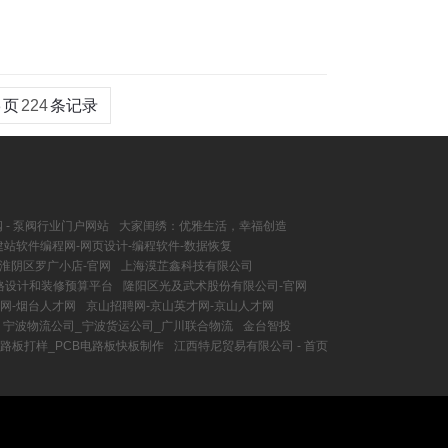
3
页
224
条记录
 - 泵阀行业门户网站
大家闺绣：优雅生活，幸福创造
站软件编程网-网页设计-编程软件-数据恢复
淮阴区罗广小店-官网
上海漠芷鑫科技有限公司
格设计和装修预算平台
隆阳区光及武术股份有限公司-官网
网-烟台人才网
京山招聘网-京山英才网-京山人才网
宁波物流公司_宁波货运公司_广川联合物流
金台智投
电路板打样_PCB电路板快板制作
江西特尼贸易有限公司 - 首页