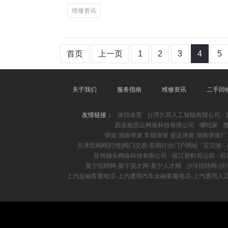
维修资讯
首页
上一页
1
2
3
4
5
关于我们
服务指南
维修资讯
二手回
友情链接：
体悦体育
台湾久高人工智能有限公司 - 
西安耐思云网络科技有限公司
哪吒家
弹簧 湖南弹簧 常德弹簧 盛达弹簧 湖南弹簧厂
天津泵阀网|行情|阀门交易-泵阀行业门户网站
宝贝游 
苏州领头网络科技有限公司
镇江塑料营运部
石
冕宁招聘网-冕宁英才网-冕宁人才网
沙洋招聘网-沙
上汽金融客服电话-上汽通用汽车金融客服电话-上汽通用人