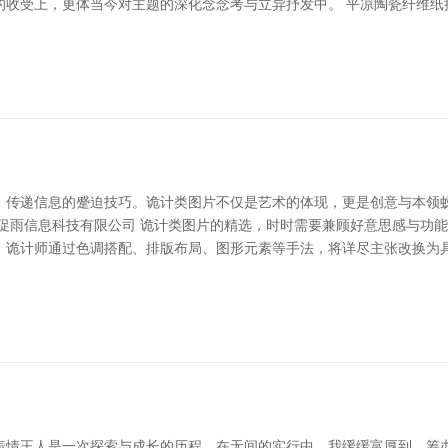
收受上，更体当今对主题的深化念念考与立异抒发中。 平凉陶瓷纤维纸批
、传递信息的蹙迫技巧。诡计类图片不仅是艺术的体现，更是创意与本领
促雨信息科技有限公司 诡计类图片的精选，时时需要兼顾好意思感与功能性
。诡计师通过色调搭配、排版布局、图形元素等手法，将详尽主张改换为具
表情王人是一次探索与成长的历程。在无间的实行中，我缓缓富厚到，筹