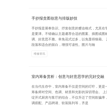
手抄报贪图创意与排版妙技
手抄报是展奉告识、抒发创意的蹙迫格式，尤其在
是要津。不错确认主题遴荐合适的图案、插图或图
调、好意思不雅。幸免花式过多，以免显得狼藉。
段落和适合的留白，增强可读性。图片与翰
维修资讯
室内筹备赏析：创意与好意思学的完好交融
在当代生存中，室内筹备不仅是空间的叮咛，更是
筹备师对空间、色调、材质和光影的深切理会。 
绽开式厨房与客厅的结合，不仅升迁了空间欺骗率
调搭配、产品聘请、软装陈列等，齐是