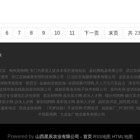
6
7
8
9
10
11
下一页
末页
共
2
收
首页
狗狗宠物网| 专门为养宠人提供丰富的宠物知识
嘉松腾电器有限公司
武汉泵阀
魔漫塔
浙江迈驰健康管理科技有限公司
江北区言衡摄影服务有限公司
远安县企业建
 湖南弹簧批发
爱贷宝--金融创业放款端--全国招募代理商,月入万元只是起点
淮安市
- 盐城华旅在线旅游咨询有限公司
成都菲斯洛克电子技术有限公司
室内布局-提供风
家庄专业建筑总承包资质
昌乐招聘网-昌乐英才网-昌乐人才网
烟台招聘网-烟台英才
洋英才网-沙洋人才网
泰和招聘网-泰和英才网-泰和人才网
国药普洱茶_国药普洱茶
工服务电话
西昌皮肤病网
《寻梦丝路》手游官网-官网首页
线路板厂_PCB打样_
中国新闻网
大连金广物业服务有限公司
Powered by
山西星辰农业有限公司 - 首页
RSS地图
HTML地图