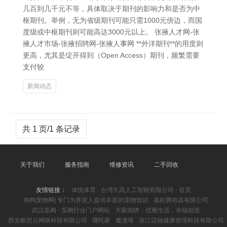
几百到几千元不等，具体取决于期刊的影响力和是否为中
枢期刊。举例，无为省级期刊可能只需1000元傍边，而国
度级或中枢期刊则可能高达3000元以上。 张掖人才网-张
掖人才市场-张掖招聘网-张掖人事网 **外洋期刊**的用度则
更高，尤其是绽开得到（Open Access）期刊，频繁需要
支付较
新闻动态
共 1 页/1 条记录
关于我们
服务指南
维修资讯
二手回收
友情链接：
体悦体育
台湾久高人工智能有限公司 - 首页
狗狗宠物网| 专门为养宠人提供丰富的宠物知识
嘉松腾电器有限公司
武汉泵阀 - 泵阀行业门户网站
大家闺绣：优雅生活，幸福创造
西安耐思云网络科技有限公司
哪吒家
魔漫塔
浙江迈驰健康管理科技有限公司