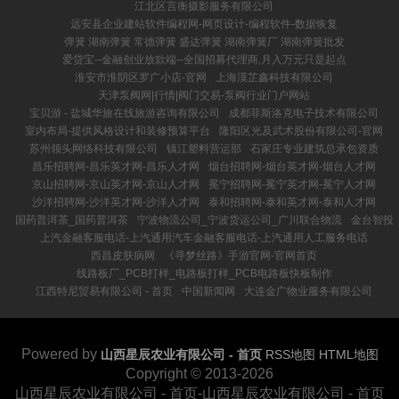
江北区言衡摄影服务有限公司
远安县企业建站软件编程网-网页设计-编程软件-数据恢复
弹簧 湖南弹簧 常德弹簧 盛达弹簧 湖南弹簧厂 湖南弹簧批发
爱贷宝--金融创业放款端--全国招募代理商,月入万元只是起点
淮安市淮阴区罗广小店-官网
上海漠芷鑫科技有限公司
天津泵阀网|行情|阀门交易-泵阀行业门户网站
宝贝游 - 盐城华旅在线旅游咨询有限公司
成都菲斯洛克电子技术有限公司
室内布局-提供风格设计和装修预算平台
隆阳区光及武术股份有限公司-官网
苏州领头网络科技有限公司
镇江塑料营运部
石家庄专业建筑总承包资质
昌乐招聘网-昌乐英才网-昌乐人才网
烟台招聘网-烟台英才网-烟台人才网
京山招聘网-京山英才网-京山人才网
冕宁招聘网-冕宁英才网-冕宁人才网
沙洋招聘网-沙洋英才网-沙洋人才网
泰和招聘网-泰和英才网-泰和人才网
国药普洱茶_国药普洱茶
宁波物流公司_宁波货运公司_广川联合物流
金台智投
上汽金融客服电话-上汽通用汽车金融客服电话-上汽通用人工服务电话
西昌皮肤病网
《寻梦丝路》手游官网-官网首页
线路板厂_PCB打样_电路板打样_PCB电路板快板制作
江西特尼贸易有限公司 - 首页
中国新闻网
大连金广物业服务有限公司
Powered by
山西星辰农业有限公司 - 首页
RSS地图
HTML地图
Copyright
© 2013-2026
山西星辰农业有限公司 - 首页-山西星辰农业有限公司 - 首页