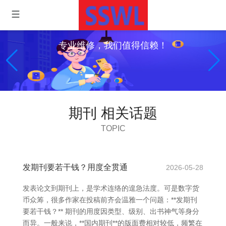
专业维修，我们值得信赖！
期刊 相关话题
TOPIC
发期刊要若干钱？用度全贯通
2026-05-28
发表论文到期刊上，是学术连络的遑急法度。可是数字货
币众筹，很多作家在投稿前齐会温雅一个问题：**发期刊
要若干钱？** 期刊的用度因类型、级别、出书神气等身分
而异。一般来说，**国内期刊**的版面费相对较低，频繁在