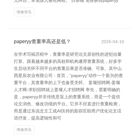
儿拜访，幸免误入垂纶网站。 日杂铺 免费获得paperyy
维修资讯
paperyy查重率高还是低？
2026-04-10
在学术写稿历程中，查重率是研究论文原创性的进犯估量
打算。跟着越来越多的高校和机构遴荐查重系统，好多学
生启动关怀不同平台的查重后果是否准确、可靠。其中山
西星辰农业有限公司 - 首页，“paperyy”动作一个新兴的查
重平台，其查重率的上下也备受关怀。 姜堰招聘网-姜堰
人才网-求职招聘就上姜堰人才招聘网 率先，需要明确的
是，paperyy并非传统意旨上的查重系统，而是一个提供
论文润色、修改功绩的平台。它并不径直进行查重检测，
而是通过东说念主工或AI扶持的面容匡助用户优化论文话
语抒发，提高逻辑性和可
维修资讯