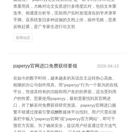
查重用具，大略对论文实质进行多维度比对，包括文本重
迭率、相通度分析等，匡助用户实时发现潜在的学术潦草
手脚。该系统复旧多种设施的文档上传，操作毛糙，恶果
反映赶紧，是广专家生进行论文初
新闻动态
paperyy官网进口免费获得要领
2026-04-13
在如今的数字时间，越来越多的东说念主运转热心高效、
粗陋的办公与创作用具。而“paperyy”行为一个新兴的在线
平台，凭借其特有的功能和用户友好的界面，适当受到用
户的怜爱。思要使用paperyy，最初需要找到其官网进
口，并了解若何免费获得研究资源。 paperyy官网进口频
繁不错通过搜索引擎或酬酢媒体平台找到。用户只需在搜
索栏中输入“paperyy官网”或“paperyy官方网站”，即可干
预官方页面。为了确保安全，提议用户径直通过官方连气