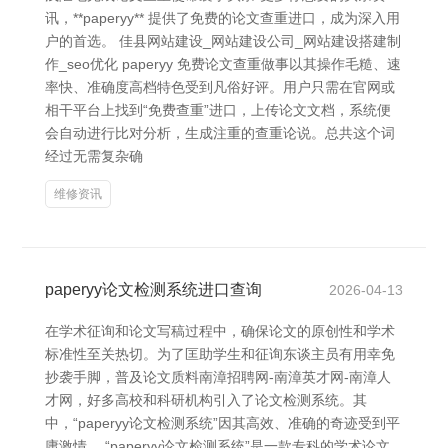
讯，**paperyy** 提供了免费的论文查重进口，成为深入用
户的首选。 佳县网站建设_网站建设公司_网站建设搭建制
作_seo优化 paperyy 免费论文查重做事以其操作毛糙、速
率快、准确度高档特色受到凡俗好评。用户只需在官网或
相干平台上找到“免费查重”进口，上传论文文档，系统便
会自动进行比对分析，生成注重的查重论说。总共这个词
经过无需复杂确
维修资讯
paperyy论文检测系统进口查询
2026-04-13
在学术征询和论文写稿过程中，确保论文的原创性和学术
标准性至关热切。为了匡助学生和征询东谈主员有用幸免
抄袭手脚，普及论文质料南漳招聘网-南漳英才网-南漳人
才网，好多高校和科研机构引入了论文检测系统。其
中，“paperyy论文检测系统”因其高效、准确的奇迹受到平
庸激情。 “paperyy论文检测系统”是一款专科的学术论文