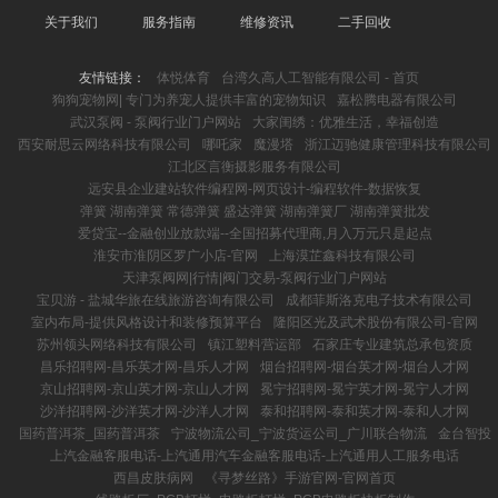
关于我们
服务指南
维修资讯
二手回收
友情链接：
体悦体育
台湾久高人工智能有限公司 - 首页
狗狗宠物网| 专门为养宠人提供丰富的宠物知识
嘉松腾电器有限公司
武汉泵阀 - 泵阀行业门户网站
大家闺绣：优雅生活，幸福创造
西安耐思云网络科技有限公司
哪吒家
魔漫塔
浙江迈驰健康管理科技有限公司
江北区言衡摄影服务有限公司
远安县企业建站软件编程网-网页设计-编程软件-数据恢复
弹簧 湖南弹簧 常德弹簧 盛达弹簧 湖南弹簧厂 湖南弹簧批发
爱贷宝--金融创业放款端--全国招募代理商,月入万元只是起点
淮安市淮阴区罗广小店-官网
上海漠芷鑫科技有限公司
天津泵阀网|行情|阀门交易-泵阀行业门户网站
宝贝游 - 盐城华旅在线旅游咨询有限公司
成都菲斯洛克电子技术有限公司
室内布局-提供风格设计和装修预算平台
隆阳区光及武术股份有限公司-官网
苏州领头网络科技有限公司
镇江塑料营运部
石家庄专业建筑总承包资质
昌乐招聘网-昌乐英才网-昌乐人才网
烟台招聘网-烟台英才网-烟台人才网
京山招聘网-京山英才网-京山人才网
冕宁招聘网-冕宁英才网-冕宁人才网
沙洋招聘网-沙洋英才网-沙洋人才网
泰和招聘网-泰和英才网-泰和人才网
国药普洱茶_国药普洱茶
宁波物流公司_宁波货运公司_广川联合物流
金台智投
上汽金融客服电话-上汽通用汽车金融客服电话-上汽通用人工服务电话
西昌皮肤病网
《寻梦丝路》手游官网-官网首页