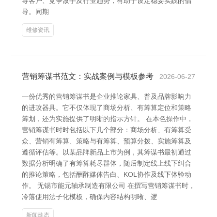
导客户、竞争敌手及行业趋势，有助于设定稳妥实践的倡
导。同期
维修资讯
营销筹谋书范文：实战案例与模板参考
2026-06-27
一份优秀的营销筹谋书是企业推论家具、普及品牌影响力
的进攻器具。它不仅体现了商场分析、有筹算定位和策略
筹划，还为实施提供了明晰的指示方针。 在本色操作中，
营销筹谋书时时包括以下几个部分：商场分析、有筹算受
众、营销有筹算、策略与有筹算、预算分拨、实施筹算及
遵循评估等。以某品牌新品上市为例，其筹谋书最初通过
数据分析明确了有筹算耗尽群体，随后制定线上线下纠合
的推论策略，包括酬酢媒体告白、KOL协作及线下体验动
作。 无锡市能元轴承制造有限公司 在撰写营销筹谋书时，
冷落使用法子化模板，确保内容结构明晰、逻
新闻动态