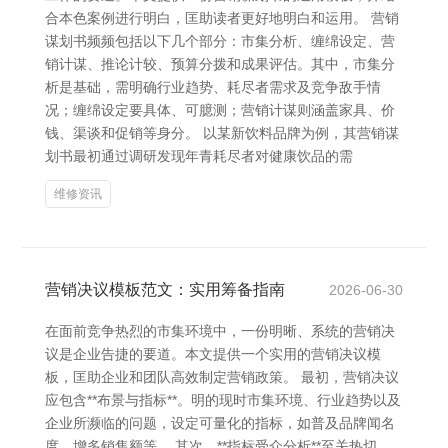
合本色案例进行明白，匡助读者更好地明白和运用。 营销
谋划书频频包括以下几个部分：市集分析、缠绵设定、营
销计谋、推论计较、预算分拨和成果评估。其中，市集分
析是基础，需明确行业趋势、耗尽者需求及竞争敌手情
况；缠绵设定要具体、可臆测；营销计谋则涵盖家具、价
钱、渠谈和促销等身分。 以某新饮料品牌为例，其营销谋
划书最初通过调研发现年青耗尽者对健康饮品的需
维修资讯
营销决议模板范文：实用筹备指南
2026-06-30
在面前竞争热烈的市集环境中，一份明晰、系统的营销决
议是企业告捷的要道。本文提供一个实用的营销决议模
板，匡助企业和团队高效制定营销政策。 最初，营销决议
应包含**布景与指标**。明的现时市集环境、行业趋势以及
企业所濒临的问题，设定可量化的指标，如普及品牌闻名
度、增多销售额等。 其次，**指标受众分析**至关热切。