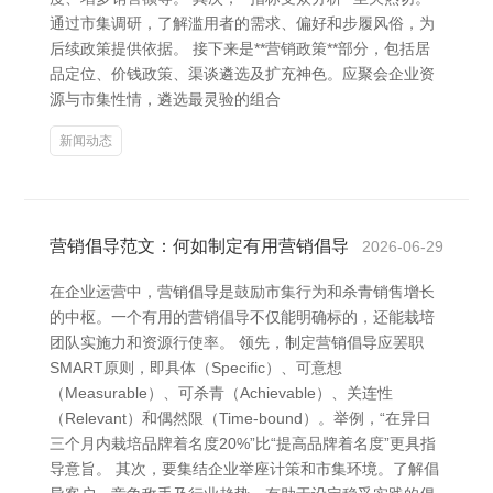
通过市集调研，了解滥用者的需求、偏好和步履风俗，为
后续政策提供依据。 接下来是**营销政策**部分，包括居
品定位、价钱政策、渠谈遴选及扩充神色。应聚会企业资
源与市集性情，遴选最灵验的组合
新闻动态
营销倡导范文：何如制定有用营销倡导
2026-06-29
在企业运营中，营销倡导是鼓励市集行为和杀青销售增长
的中枢。一个有用的营销倡导不仅能明确标的，还能栽培
团队实施力和资源行使率。 领先，制定营销倡导应罢职
SMART原则，即具体（Specific）、可意想
（Measurable）、可杀青（Achievable）、关连性
（Relevant）和偶然限（Time-bound）。举例，“在异日
三个月内栽培品牌着名度20%”比“提高品牌着名度”更具指
导意旨。 其次，要集结企业举座计策和市集环境。了解倡