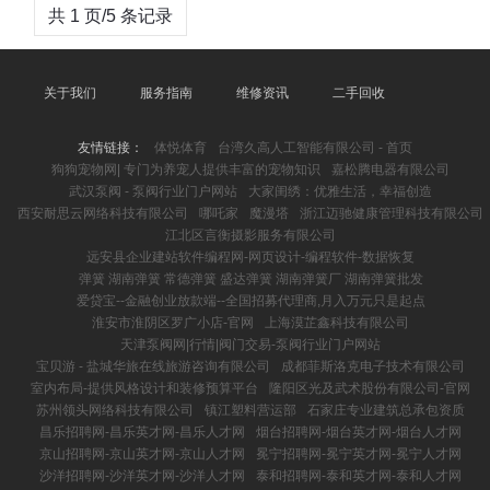
共 1 页/5 条记录
关于我们
服务指南
维修资讯
二手回收
友情链接：
体悦体育
台湾久高人工智能有限公司 - 首页
狗狗宠物网| 专门为养宠人提供丰富的宠物知识
嘉松腾电器有限公司
武汉泵阀 - 泵阀行业门户网站
大家闺绣：优雅生活，幸福创造
西安耐思云网络科技有限公司
哪吒家
魔漫塔
浙江迈驰健康管理科技有限公司
江北区言衡摄影服务有限公司
远安县企业建站软件编程网-网页设计-编程软件-数据恢复
弹簧 湖南弹簧 常德弹簧 盛达弹簧 湖南弹簧厂 湖南弹簧批发
爱贷宝--金融创业放款端--全国招募代理商,月入万元只是起点
淮安市淮阴区罗广小店-官网
上海漠芷鑫科技有限公司
天津泵阀网|行情|阀门交易-泵阀行业门户网站
宝贝游 - 盐城华旅在线旅游咨询有限公司
成都菲斯洛克电子技术有限公司
室内布局-提供风格设计和装修预算平台
隆阳区光及武术股份有限公司-官网
苏州领头网络科技有限公司
镇江塑料营运部
石家庄专业建筑总承包资质
昌乐招聘网-昌乐英才网-昌乐人才网
烟台招聘网-烟台英才网-烟台人才网
京山招聘网-京山英才网-京山人才网
冕宁招聘网-冕宁英才网-冕宁人才网
沙洋招聘网-沙洋英才网-沙洋人才网
泰和招聘网-泰和英才网-泰和人才网